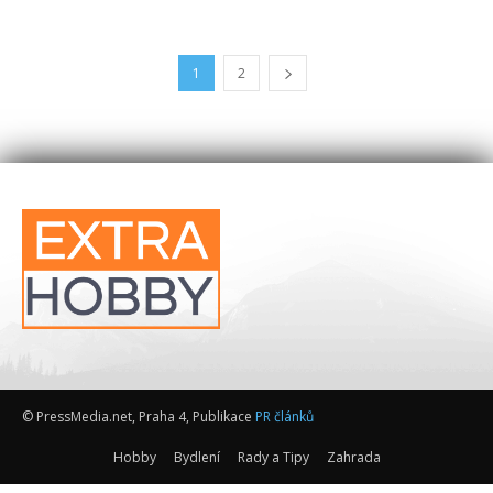
1
2
© PressMedia.net, Praha 4, Publikace
PR článků
Hobby
Bydlení
Rady a Tipy
Zahrada