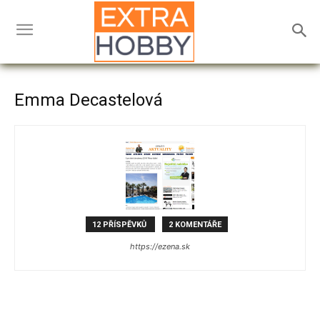
Emma Decastelová
12 PŘÍSPĚVKŮ
2 KOMENTÁŘE
https://ezena.sk