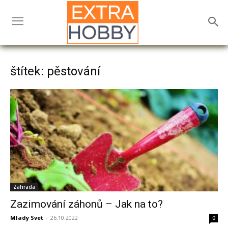
štítek: pěstování
Zahrada
Zazimování záhonů – Jak na to?
Mlady Svet
-
26.10.2022
0