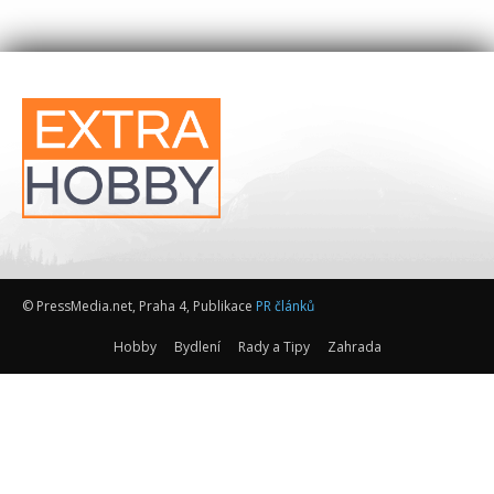
© PressMedia.net, Praha 4, Publikace
PR článků
Hobby
Bydlení
Rady a Tipy
Zahrada