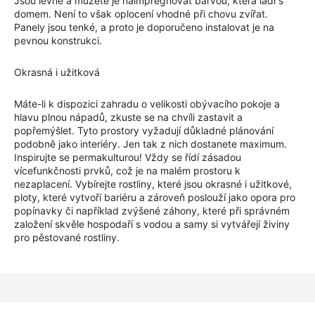
Jsou levné a můžete je naimpregnovat barvou, která ladí s
domem. Není to však oplocení vhodné při chovu zvířat.
Panely jsou tenké, a proto je doporučeno instalovat je na
pevnou konstrukci.
Okrasná i užitková
Máte-li k dispozici zahradu o velikosti obývacího pokoje a
hlavu plnou nápadů, zkuste se na chvíli zastavit a
popřemýšlet. Tyto prostory vyžadují důkladné plánování
podobně jako interiéry. Jen tak z nich dostanete maximum.
Inspirujte se permakulturou! Vždy se řídí zásadou
vícefunkčnosti prvků, což je na malém prostoru k
nezaplacení. Vybírejte rostliny, které jsou okrasné i užitkové,
ploty, které vytvoří bariéru a zároveň poslouží jako opora pro
popínavky či například zvýšené záhony, které při správném
založení skvěle hospodaří s vodou a samy si vytvářejí živiny
pro pěstované rostliny.