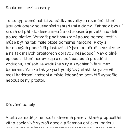
Soukromí mezi sousedy
Tento typ domů nabízí zahrádky nevelkých rozměrů, které
jsou obklopeny sousedními zahradami a domy. Zahrady bývají
široké od pěti do deseti metrů a od sousedů je většinou dělí
pouze pletivo. Vytvořit pocit soukromí pouze pomocí rostlin
může být na tak malé ploše poměrně náročné. Ploty z
betonových panelů či plastové sítě jsou poměrně nevzhledné
a na tak malých prostorech opravdu nežádoucí. Navíc plné
oplocení, které nedovoluje alespoň částečné proudění
vzduchu, způsobuje vzdušné viry a zrychlení větru mezi
bariérami. Vzniká tak jakýsi trychtýřový efekt, když se vítr
mezi bariérami znásobí a místo žádaného bezvětří vytvoříte
nepoužitelný prostor.
Dřevěné panely
V této zahradě jsme použili dřevěné panely, které propouštějí
vítr a spolehlivě vytvoří docela příjemnou optickou bariéru.