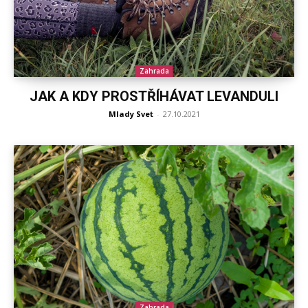
Zahrada
JAK A KDY PROSTŘÍHÁVAT LEVANDULI
Mlady Svet
-
27.10.2021
Zahrada